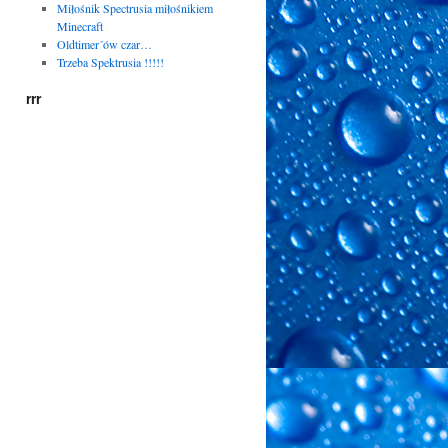
Miłośnik Spectrusia miłośnikiem
Minecraft
Oldtimer´ów czar…
Trzeba Spektrusia !!!!!
rrr