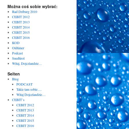
Można coś sobie wybrać:
Bad Driburg 2010
CEBIT 2012
CEBIT 2013
CEBIT 2014
CEBIT 2015
CEBIT 2016
KOD
Oldtimer
Podcast
Suedtirol
Witaj, Dojczlandzie…
Seiten
Blog
PODCAST
Takie tam sobie….
Witaj Dojczlandzie…
CEBIT´s
CEBIT 2012
CEBIT 2013
CEBIT 2014
CEBIT 2015
CEBIT 2016