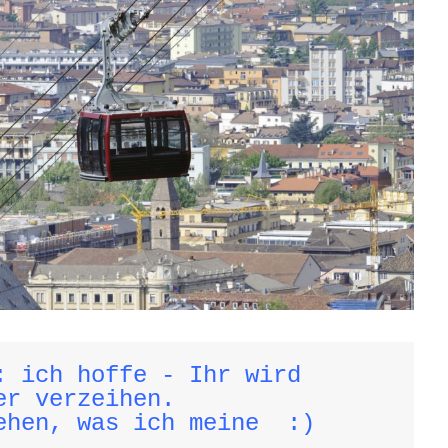
: ich hoffe - Ihr wird 

r verzeihen. 

ehen, was ich meine  :)