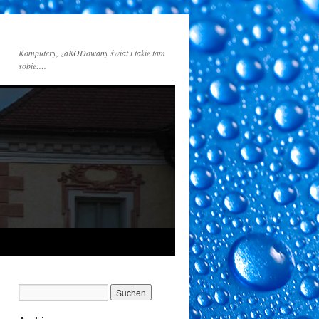
Komputery, zaKODowany świat i takie tam
sobie….