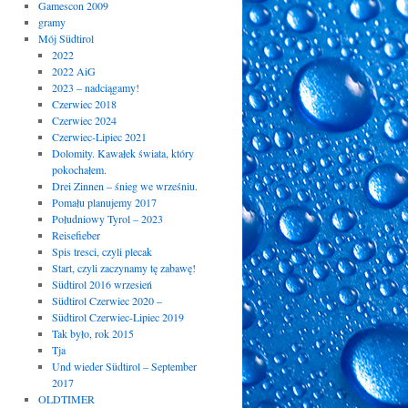
Gamescon 2009
gramy
Mój Südtirol
2022
2022 AiG
2023 – nadciągamy!
Czerwiec 2018
Czerwiec 2024
Czerwiec-Lipiec 2021
Dolomity. Kawałek świata, który
pokochałem.
Drei Zinnen – śnieg we wrześniu.
Pomału planujemy 2017
Południowy Tyrol – 2023
Reisefieber
Spis tresci, czyli plecak
Start, czyli zaczynamy tę zabawę!
Südtirol 2016 wrzesień
Südtirol Czerwiec 2020 –
Südtirol Czerwiec-Lipiec 2019
Tak było, rok 2015
Tja
Und wieder Südtirol – September
2017
OLDTIMER