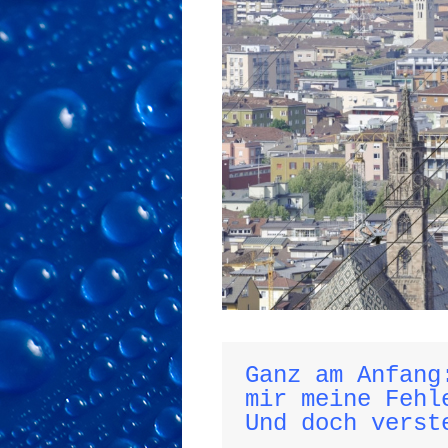
Ganz am Anfang
mir meine Fehle
Und doch verst