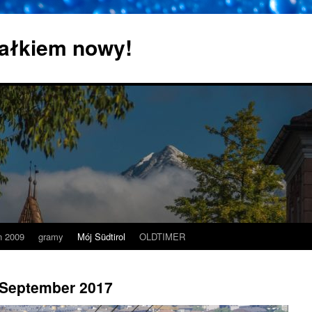
 całkiem nowy!
 2009
gramy
Mój Südtirol
OLDTIMER
– September 2017