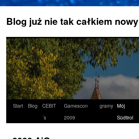
Zum
Inhalt
Blog już nie tak całkiem nowy
springen
Start
Blog
CEBIT
Gamescon
gramy
Mój
´s
2009
Südtirol