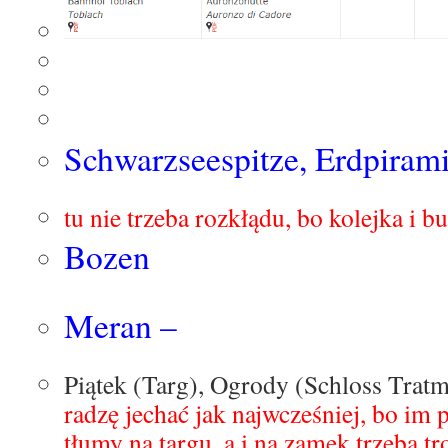
Schwarzseespitze, Erdpiram
tu nie trzeba rozkłądu, bo kolejka i b
Bozen
Meran –
Piątek (Targ), Ogrody (Schloss Tra
radzę jechać jak najwcześniej, bo im 
tłumy na targu, a i na zamek trzeba t