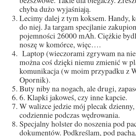
chyba dużo wyjaśniają.
Lecimy dalej z tym koksem. Handy, 
do niej. Ja targam specjlanie zakupi
pojemności 26000 mAh. Ciężkie bydl
noszę w komórce, więc….
Laptop (wieczorami zgrywam na nieg
można coś dzięki niemu zmienić w pl
komunikacja (w moim przypadku z 
Opornik).
Buty niby na nogach, ale drugi, zapa
6. Klapki jakoweś, czy inne kapcie.
W walizce jedzie mój plecak dzienny
codziennie podczas wędrowania.
Specjalny holster do noszenia pod pa
dokumentów. Podkreślam, pod pachą, j