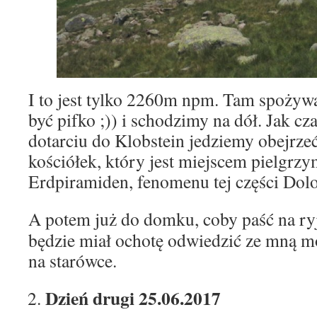
I to jest tylko 2260m npm. Tam spoży
być pifko ;)) i schodzimy na dół. Jak cz
dotarciu do Klobstein jedziemy obejrze
kościółek, który jest miejscem pielgrz
Erdpiramiden, fenomenu tej części Dol
A potem już do domku, coby paść na ryj
będzie miał ochotę odwiedzić ze mną m
na starówce.
Dzień drugi 25.06.2017