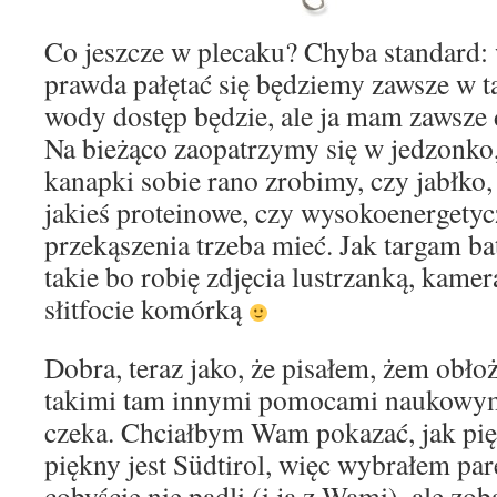
Co jeszcze w plecaku? Chyba standard:
prawda pałętać się będziemy zawsze w ta
wody dostęp będzie, ale ja mam zawsze 
Na bieżąco zaopatrzymy się w jedzonko, 
kanapki sobie rano zrobimy, czy jabłko,
jakieś proteinowe, czy wysokoenergetyc
przekąszenia trzeba mieć. Jak targam ba
takie bo robię zdjęcia lustrzanką, kame
słitfocie komórką
Dobra, teraz jako, że pisałem, żem obł
takimi tam innymi pomocami naukowymi,
czeka. Chciałbym Wam pokazać, jak pię
piękny jest Südtirol, więc wybrałem par
cobyście nie padli (i ja z Wami), ale zob