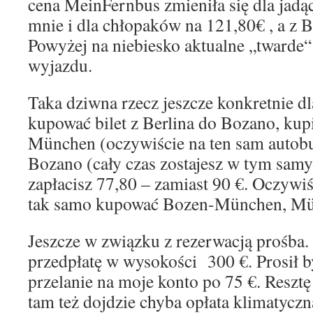
cena MeinFernbus zmieniła się dla jadąc
mnie i dla chłopaków na 121,80€ , a z B
Powyżej na niebiesko aktualne „twarde“
wyjazdu.
Taka dziwna rzecz jeszcze konkretnie dl
kupować bilet z Berlina do Bozano, kupi
München (oczywiście na ten sam autob
Bozano (cały czas zostajesz w tym samy
zapłacisz 77,80 – zamiast 90 €. Oczywiś
tak samo kupować Bozen-München, Mü
Jeszcze w związku z rezerwacją prośba.
przedpłatę w wysokości 300 €. Prosił 
przelanie na moje konto po 75 €. Resztę
tam też dojdzie chyba opłata klimatyczna