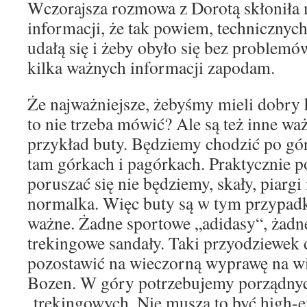
Wczorajsza rozmowa z Dorotą skłoniła 
informacji, że tak powiem, technicznyc
udałą się i żeby obyło się bez problemó
kilka ważnych informacji zapodam.
Że najważniejsze, żebyśmy mieli dobry 
to nie trzeba mówić? Ale są też inne waż
przykład buty. Będziemy chodzić po góra
tam górkach i pagórkach. Praktycznie 
poruszać się nie będziemy, skały, piargi i
normalka. Więc buty są w tym przypad
ważne. Żadne sportowe „adidasy“, żadne
trekingowe sandały. Taki przyodziewek
pozostawić na wieczorną wyprawę na w
Bozen. W góry potrzebujemy porządny
trekingowych. Nie muszą to być high-