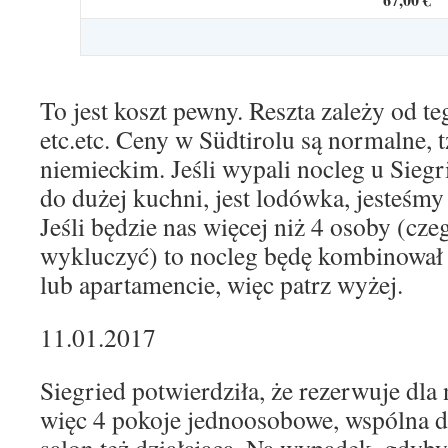
To jest koszt pewny. Reszta zależy od teg
etc.etc. Ceny w Südtirolu są normalne, 
niemieckim. Jeśli wypali nocleg u Sieg
do dużej kuchni, jest lodówka, jesteśmy
Jeśli będzie nas więcej niż 4 osoby (cz
wykluczyć) to nocleg będę kombinowa
lub apartamencie, więc patrz wyżej.
11.01.2017
Siegried potwierdziła, że rezerwuje dl
więc 4 pokoje jednoosobowe, wspólna d
salon też działająca. Na wypadek, gdyby