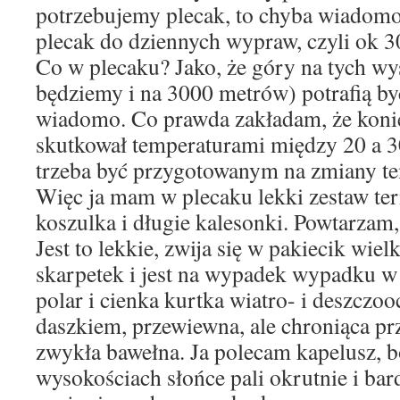
potrzebujemy plecak, to chyba wiadomo
plecak do dziennych wypraw, czyli ok 3
Co w plecaku? Jako, że góry na tych wy
będziemy i na 3000 metrów) potrafią by
wiadomo. Co prawda zakładam, że koni
skutkował temperaturami między 20 a 30
trzeba być przygotowanym na zmiany te
Więc ja mam w plecaku lekki zestaw te
koszulka i długie kalesonki. Powtarzam, l
Jest to lekkie, zwija się w pakiecik wiel
skarpetek i jest na wypadek wypadku w 
polar i cienka kurtka wiatro- i deszczo
daszkiem, przewiewna, ale chroniąca prz
zwykła bawełna. Ja polecam kapelusz, b
wysokościach słońce pali okrutnie i ba