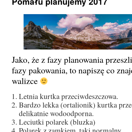
Pomału planujemy 2017
Jako, że z fazy planowania przesz
fazy pakowania, to napiszę co znaj
walizce
Letnia kurtka przeciwdeszczowa.
Bardzo lekka (ortalionik) kurtka prz
delikatnie wodoodporna.
Leciutki polarek (bluzka)
Polarek z zamkiem, taki normalny.