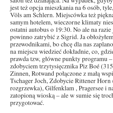
jest też opcja mieszkania na 6 osób, tyle
Völs am Schlern. Miejscówka też piękn
samym hotelem, wieczorne klimaty niesa
ostatni autobus o 19:30. No ale na razie 
powinno zatrybić z Sigrid. Ja obłożyłem
przewodnikami, bo chcę dla nas zaplano
na miejscu wiedzieć dokładnie, co, gdzie
prawda tzw, główne punkty programu – 
zdobyciem trzytysięcznika Piz Boé (315
Zinnen, Rotwand połączone z małą wspi
Tschager Joch, Zdobycie Rittener Horn (
rozgrzewka), Gilfenklam , Pragersee i n
zatopioną wioską – ale w sumie się troc
przygotować.