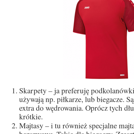
Skarpety – ja preferuję podkolanówk
używają np. piłkarze, lub biegacze. S
extra do wędrowania. Oprócz tych dłu
krótkie.
Majtasy – i tu również specjalne majt
bezszwowe. Takie dla biegaczy. Zresz