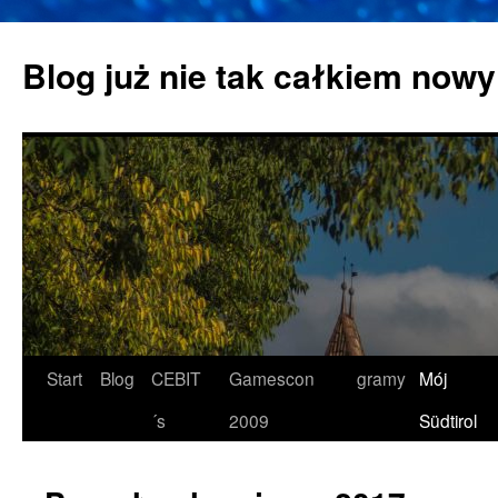
Zum
Inhalt
Blog już nie tak całkiem nowy
springen
Start
Blog
CEBIT
Gamescon
gramy
Mój
´s
2009
Südtirol