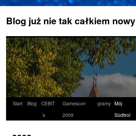
Zum
Inhalt
Blog już nie tak całkiem nowy
springen
Start
Blog
CEBIT
Gamescon
gramy
Mój
´s
2009
Südtirol