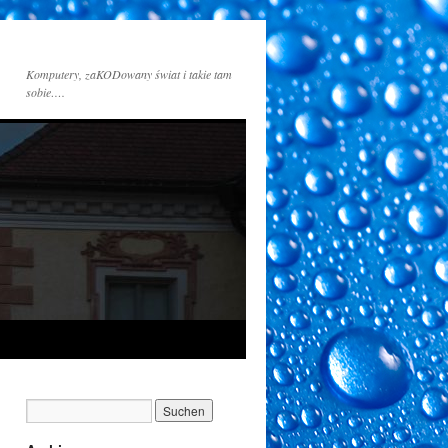
Komputery, zaKODowany świat i takie tam
sobie….