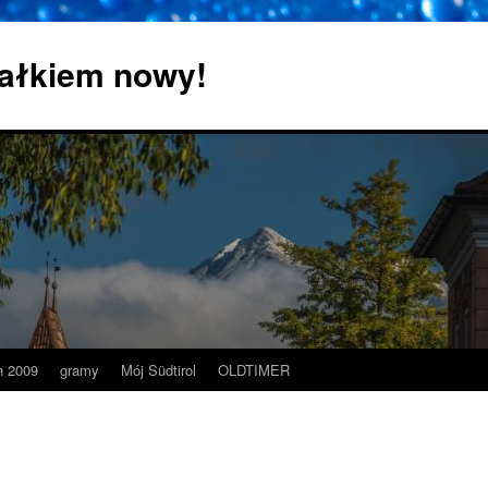
 całkiem nowy!
 2009
gramy
Mój Südtirol
OLDTIMER