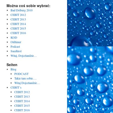
Można coś sobie wybrać:
Bad Driburg 2010
CEBIT 2012
CEBIT 2013
CEBIT 2014
CEBIT 2015
CEBIT 2016
KOD
Oldtimer
Podcast
Suedtirol
Witaj, Dojczlandzie…
Seiten
Blog
PODCAST
Takie tam sobie….
Witaj Dojczlandzie…
CEBIT´s
CEBIT 2012
CEBIT 2013
CEBIT 2014
CEBIT 2015
CEBIT 2016