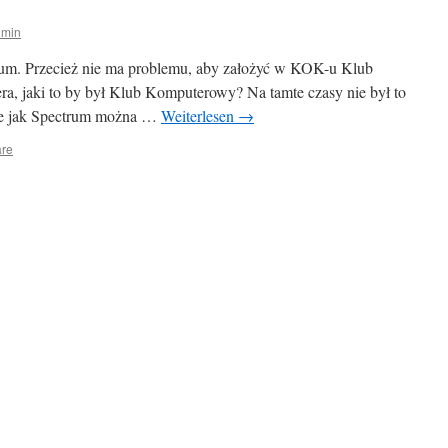
dmin
ktrum. Przecież nie ma problemu, aby założyć w KOK-u Klub
ra, jaki to by był Klub Komputerowy? Na tamte czasy nie był to
kie jak Spectrum można …
Weiterlesen
→
re