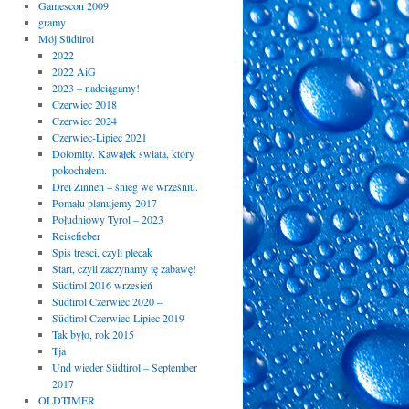
Gamescon 2009
gramy
Mój Südtirol
2022
2022 AiG
2023 – nadciągamy!
Czerwiec 2018
Czerwiec 2024
Czerwiec-Lipiec 2021
Dolomity. Kawałek świata, który
pokochałem.
Drei Zinnen – śnieg we wrześniu.
Pomału planujemy 2017
Południowy Tyrol – 2023
Reisefieber
Spis tresci, czyli plecak
Start, czyli zaczynamy tę zabawę!
Südtirol 2016 wrzesień
Südtirol Czerwiec 2020 –
Südtirol Czerwiec-Lipiec 2019
Tak było, rok 2015
Tja
Und wieder Südtirol – September
2017
OLDTIMER