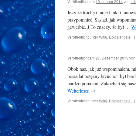
Veröffentlicht am
19. Januar 2014
von
ad
Jeszcze trochę i moje fanki i fano
przypomnieć. Sąsiad, jak wspominał
gewerbie. J To znaczy, że był …
We
Veröffentlicht unter
Witaj, Dojczlandzie...
|
Veröffentlicht am
27. Dezember 2013
von
Obok nas, jak już wspominałem, mi
posiadał potężny brzuchol, był bar
bardzo pomocni. Zakochali się naszy
Weiterlesen
→
Veröffentlicht unter
Witaj, Dojczlandzie...
|