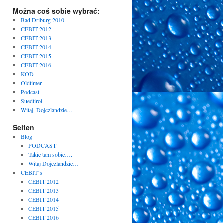
Można coś sobie wybrać:
Bad Driburg 2010
CEBIT 2012
CEBIT 2013
CEBIT 2014
CEBIT 2015
CEBIT 2016
KOD
Oldtimer
Podcast
Suedtirol
Witaj, Dojczlandzie…
Seiten
Blog
PODCAST
Takie tam sobie….
Witaj Dojczlandzie…
CEBIT´s
CEBIT 2012
CEBIT 2013
CEBIT 2014
CEBIT 2015
CEBIT 2016