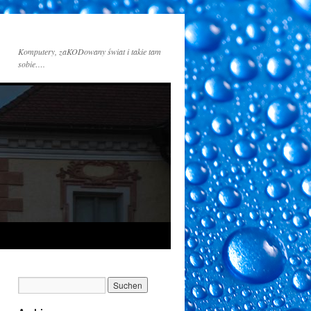
Komputery, zaKODowany świat i takie tam
sobie….