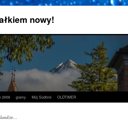
 całkiem nowy!
 2009
gramy
Mój Südtirol
OLDTIMER
zlandzie…