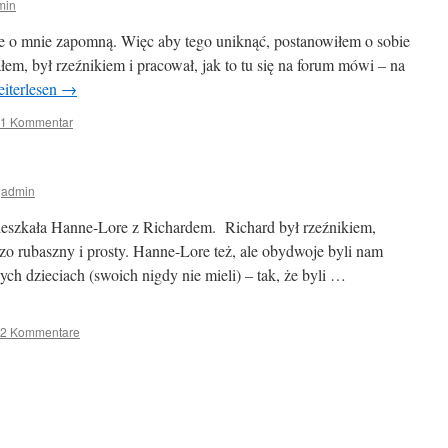
min
wie o mnie zapomną. Więc aby tego uniknąć, postanowiłem o sobie
em, był rzeźnikiem i pracował, jak to tu się na forum mówi – na
iterlesen
→
1 Kommentar
admin
eszkała Hanne-Lore z Richardem. Richard był rzeźnikiem,
dzo rubaszny i prosty. Hanne-Lore też, ale obydwoje byli nam
ch dzieciach (swoich nigdy nie mieli) – tak, że byli …
2 Kommentare