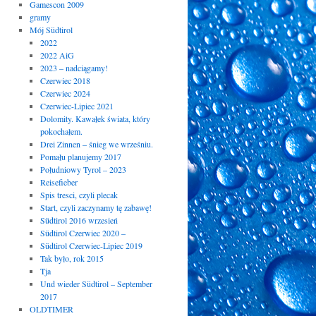
Gamescon 2009
gramy
Mój Südtirol
2022
2022 AiG
2023 – nadciągamy!
Czerwiec 2018
Czerwiec 2024
Czerwiec-Lipiec 2021
Dolomity. Kawałek świata, który
pokochałem.
Drei Zinnen – śnieg we wrześniu.
Pomału planujemy 2017
Południowy Tyrol – 2023
Reisefieber
Spis tresci, czyli plecak
Start, czyli zaczynamy tę zabawę!
Südtirol 2016 wrzesień
Südtirol Czerwiec 2020 –
Südtirol Czerwiec-Lipiec 2019
Tak było, rok 2015
Tja
Und wieder Südtirol – September
2017
OLDTIMER