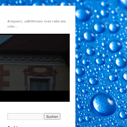
Komputery, zaKODowany świat i takie tam
sobie….