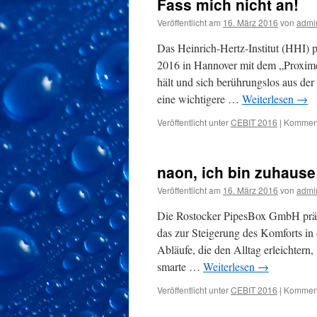
Fass mich nicht an!
Veröffentlicht am
16. März 2016
von
admi
Das Heinrich-Hertz-Institut (HHI) 
2016 in Hannover mit dem „Proxime
hält und sich berührungslos aus der
eine wichtigere …
Weiterlesen
→
Veröffentlicht unter
CEBIT 2016
|
Kommenta
naon, ich bin zuhause
Veröffentlicht am
16. März 2016
von
admi
Die Rostocker PipesBox GmbH präse
das zur Steigerung des Komforts in
Abläufe, die den Alltag erleichtern
smarte …
Weiterlesen
→
Veröffentlicht unter
CEBIT 2016
|
Kommenta