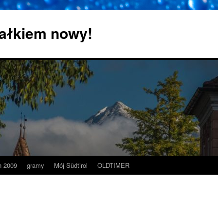
 całkiem nowy!
 2009
gramy
Mój Südtirol
OLDTIMER