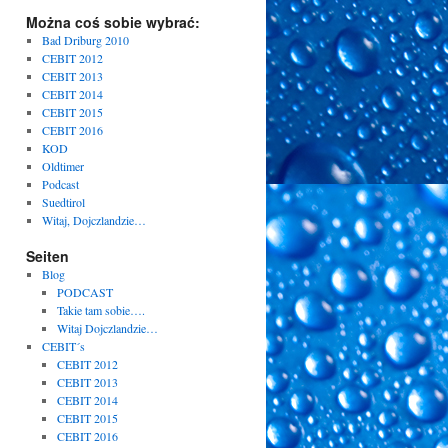
Można coś sobie wybrać:
Bad Driburg 2010
CEBIT 2012
CEBIT 2013
CEBIT 2014
CEBIT 2015
CEBIT 2016
KOD
Oldtimer
Podcast
Suedtirol
Witaj, Dojczlandzie…
Seiten
Blog
PODCAST
Takie tam sobie….
Witaj Dojczlandzie…
CEBIT´s
CEBIT 2012
CEBIT 2013
CEBIT 2014
CEBIT 2015
CEBIT 2016