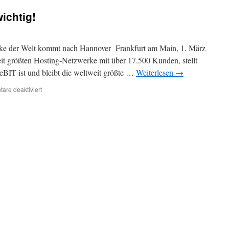
bin
ichtig!
zuhause!
rke der Welt kommt nach Hannover Frankfurt am Main, 1. März
it größten Hosting-Netzwerke mit über 17.500 Kunden, stellt
eBIT ist und bleibt die weltweit größte …
Weiterlesen
→
für
re deaktiviert
LeaseWeb:
CeBIT
ist
wichtig!