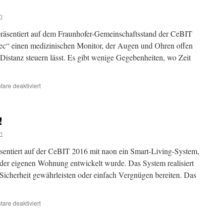
n
präsentiert auf dem Fraunhofer-Gemeinschaftsstand der CeBIT
c“ einen medizinischen Monitor, der Augen und Ohren offen
 Distanz steuern lässt. Es gibt wenige Gegebenheiten, wo Zeit
für
re deaktiviert
Fass
mich
nicht
!
an!
n
ntiert auf der CeBIT 2016 mit naon ein Smart-Living-System,
 der eigenen Wohnung entwickelt wurde. Das System realisiert
, Sicherheit gewährleisten oder einfach Vergnügen bereiten. Das
für
re deaktiviert
naon,
ich